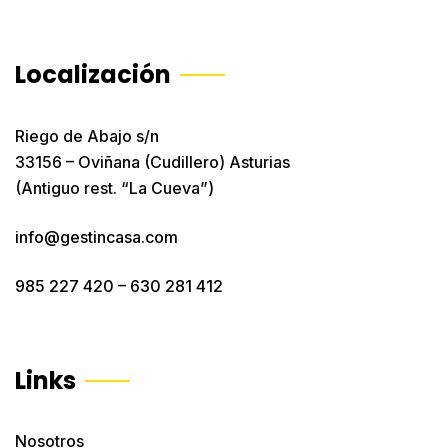
Localización
Riego de Abajo s/n
33156 – Oviñana (Cudillero) Asturias
(Antiguo rest. “La Cueva”)
info@gestincasa.com
985 227 420
–
630 281 412
Links
Nosotros