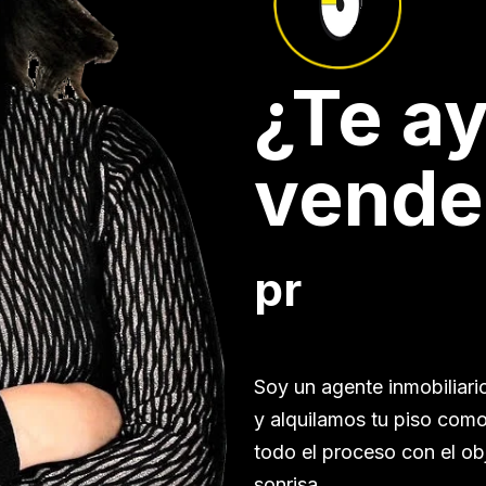
¿Te a
vende
profesion
Soy un agente inmobiliar
y alquilamos tu piso com
todo el proceso con el ob
sonrisa.