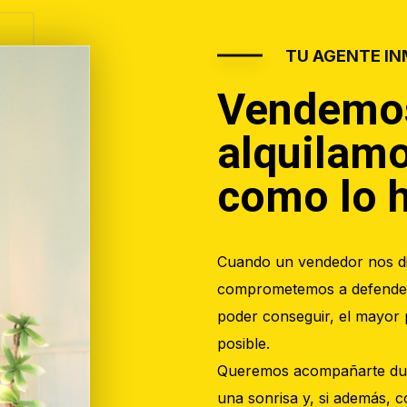
TU AGENTE IN
Vendemo
alquilamo
como lo h
Cuando un vendedor nos di
comprometemos a defender 
poder conseguir, el mayor 
posible.
Queremos acompañarte dur
una sonrisa y, si además,