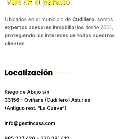
Ubicados en el municipio de
Cudillero
, somos
expertos asesores inmobiliarios
desde 2001,
protegiendo los intereses de todos nuestros
clientes
.
Localización
Riego de Abajo s/n
33156 – Oviñana (Cudillero) Asturias
(Antiguo rest. “La Cueva”)
info@gestincasa.com
985 227 420
–
630 281 412